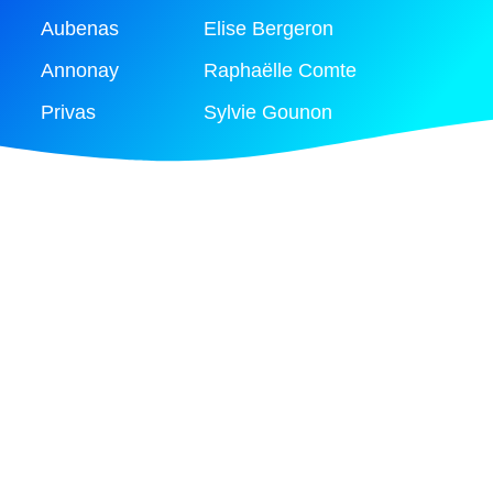
Aubenas
Elise Bergeron
Annonay
Raphaëlle Comte
Privas
Sylvie Gounon