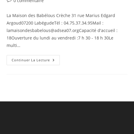
Commentaires
0 commentaire
la
de
publication :
la
La Maison des Babélous Crèche 31 rue Marius Edgard
publication :
Argoud07200 LabégudeTél : 04.75.37.34.95Mail :
lamaisondesbabelous@adsea07.orgCapacité d'accueil :
18Ouverture du lundi au vendredi :7 h 30 - 18 h 30Le
multi…
La
Continuer La Lecture
Maison
Des
Babélous