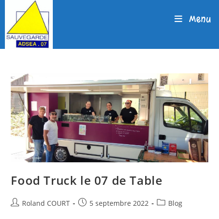
Skip
to
Menu
content
Food Truck le 07 de Table
Auteur/autrice
Publication
Post
Roland COURT
5 septembre 2022
Blog
de
publiée :
category: