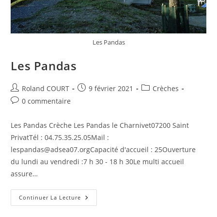
Les Pandas
Les Pandas
Auteur/autrice
Publication
Post
Roland COURT
9 février 2021
Crèches
de
publiée :
category:
Commentaires
0 commentaire
la
de
publication :
la
Les Pandas Crèche Les Pandas le Charnivet07200 Saint
publication :
PrivatTél : 04.75.35.25.05Mail :
lespandas@adsea07.orgCapacité d'accueil : 25Ouverture
du lundi au vendredi :7 h 30 - 18 h 30Le multi accueil
assure…
Les
Continuer La Lecture
Pandas