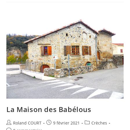
La Maison des Babélous
Auteur/autrice
Publication
Post
Roland COURT
9 février 2021
Crèches
de
publiée :
category: