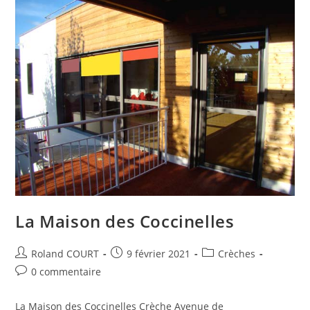
La Maison des Coccinelles
Auteur/autrice
Publication
Post
Roland COURT
9 février 2021
Crèches
de
publiée :
category:
Commentaires
0 commentaire
la
de
publication :
la
La Maison des Coccinelles Crèche Avenue de